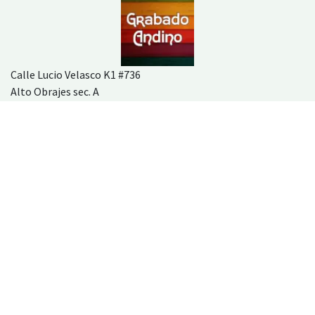
Calle Lucio Velasco K1 #736
Alto Obrajes sec. A
La Paz - Bolivia
+591 69728972
info@grabadoandino.com